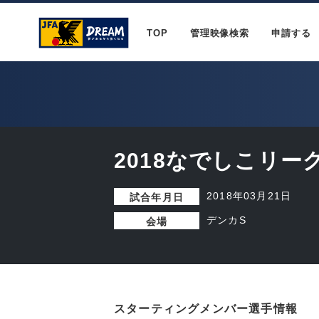
TOP
管理映像検索
申請する
2018なでしこリーグ
2018年03月21日
試合年月日
デンカS
会場
スターティングメンバー選手情報