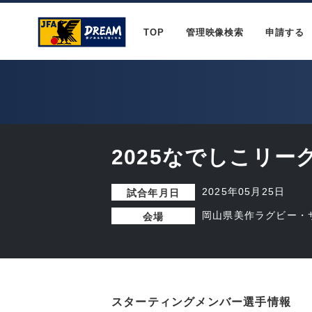
TOP
管理映像検索
申請する
2025なでしこリーグ
2025年05月25日
試合年月日
岡山県美作ラグビー・
会場
スターティングメンバー選手情報