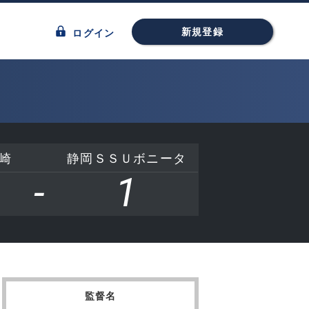
新規登録
ログイン
崎
静岡ＳＳＵボニータ
-
1
監督名