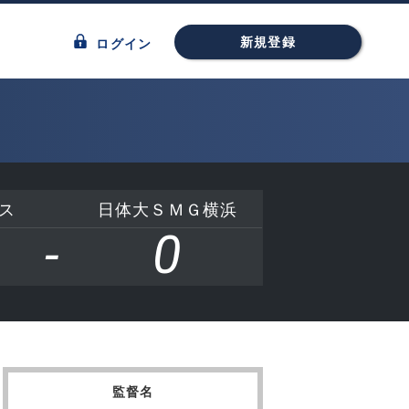
新規登録
ログイン
ス
日体大ＳＭＧ横浜
-
0
監督名