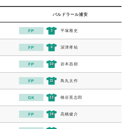
バルドラール浦安
平塚雅史
FP
3
深津孝祐
FP
4
岩本昌樹
FP
10
鳥丸太作
FP
11
橋谷英志郎
GK
13
高橋健介
FP
19