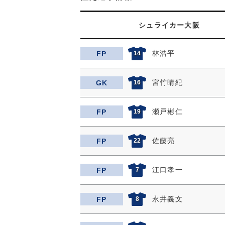
シュライカー大阪
林浩平
FP
14
宮竹晴紀
GK
16
瀬戸彬仁
FP
19
佐藤亮
FP
22
江口孝一
FP
7
永井義文
FP
8