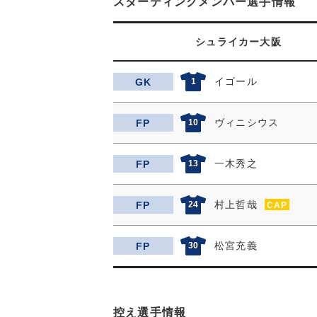
スターティングメンバー選手情報
シュライカー大阪
イゴール
GK
1
ヴィニシウス
FP
10
一木秀之
FP
13
村上哲哉
FP
24
CAP
松宮充義
FP
30
控え選手情報