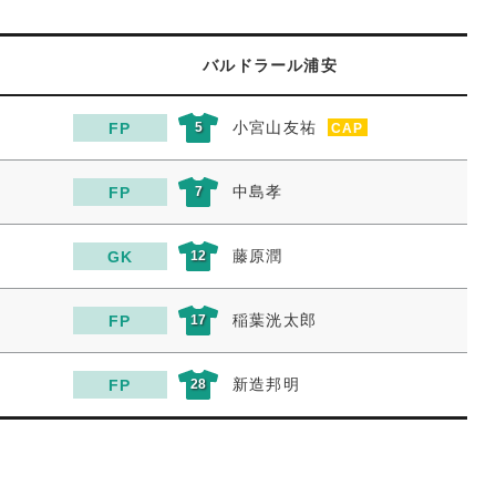
バルドラール浦安
小宮山友祐
FP
5
CAP
中島孝
FP
7
藤原潤
GK
12
稲葉洸太郎
FP
17
新造邦明
FP
28