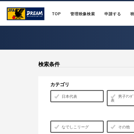
TOP
管理映像検索
申請する
検索条件
カテゴリ
日本代表
男子ｱﾝﾀﾞ
表
なでしこリーグ
その他