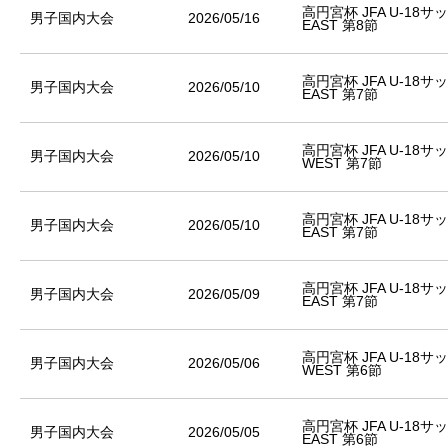
高円宮杯 JFA U-18
男子国内大会
2026/05/16
EAST 第8節
高円宮杯 JFA U-18
男子国内大会
2026/05/10
EAST 第7節
高円宮杯 JFA U-18
男子国内大会
2026/05/10
WEST 第7節
高円宮杯 JFA U-18
男子国内大会
2026/05/10
EAST 第7節
高円宮杯 JFA U-18
男子国内大会
2026/05/09
EAST 第7節
高円宮杯 JFA U-18
男子国内大会
2026/05/06
WEST 第6節
高円宮杯 JFA U-18
男子国内大会
2026/05/05
EAST 第6節