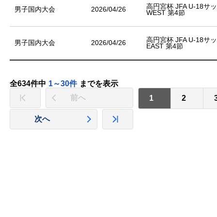
高円宮杯 JFA U-18
男子国内大会
2026/04/26
WEST 第4節
高円宮杯 JFA U-18
男子国内大会
2026/04/26
EAST 第4節
全634件中
1～30件
までを表示
前へ
1
2
次へ