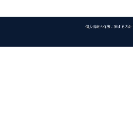
個人情報の保護に関する方針