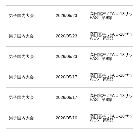
高円宮杯 JFA U-18
男子国内大会
2026/05/23
EAST 第9節
高円宮杯 JFA U-18
男子国内大会
2026/05/23
WEST 第9節
高円宮杯 JFA U-18
男子国内大会
2026/05/23
EAST 第9節
高円宮杯 JFA U-18
男子国内大会
2026/05/17
WEST 第8節
高円宮杯 JFA U-18
男子国内大会
2026/05/17
EAST 第8節
高円宮杯 JFA U-18
男子国内大会
2026/05/16
WEST 第8節