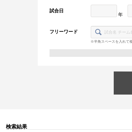
試合日
年
フリーワード
※半角スペースを入れて
検索結果