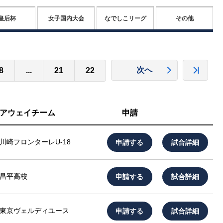
皇后杯
女子国内大会
なでしこリーグ
その他
次へ
8
...
21
22
アウェイチーム
申請
申請する
試合詳細
川崎フロンターレU-18
申請する
試合詳細
昌平高校
申請する
試合詳細
東京ヴェルディユース