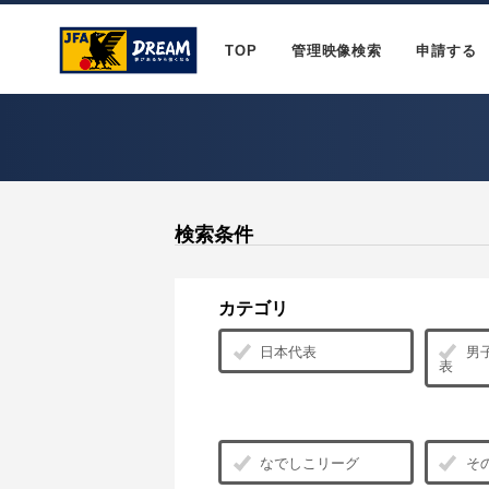
TOP
管理映像検索
申請する
検索条件
カテゴリ
日本代表
男子
表
なでしこリーグ
そ