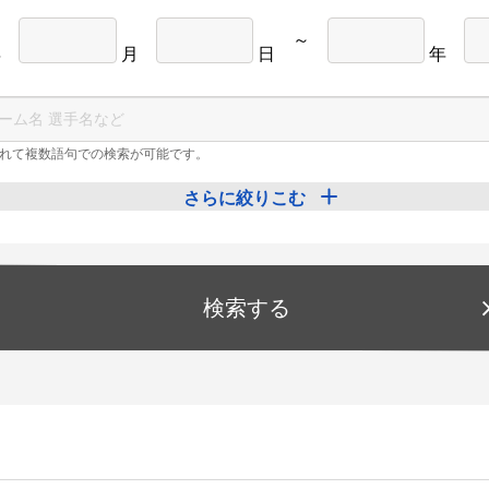
～
年
月
日
年
れて複数語句での検索が可能です。
さらに絞りこむ
検索する