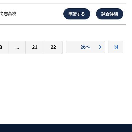
申請する
試合詳細
尚志高校
次へ
8
...
21
22