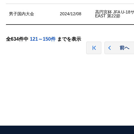
高円宮杯 JFA U-1
男子国内大会
2024/12/08
EAST 第22節
全634件中
121～150件
までを表示
前へ