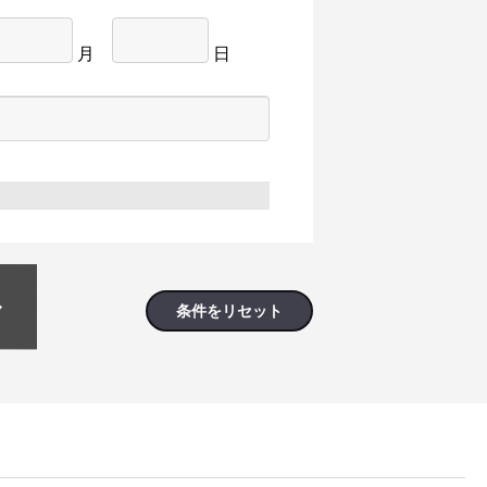
月
日
条件をリセット