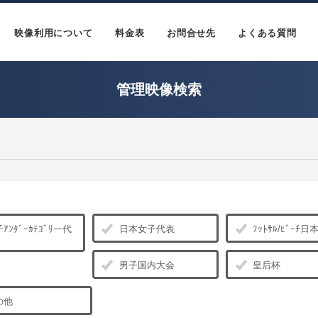
映像利用について
料金表
お問合せ先
よくある質問
管理映像検索
ｱﾝﾀﾞｰｶﾃｺﾞﾘー代
日本女子代表
ﾌｯﾄｻﾙ/ﾋﾞｰﾁ
男子国内大会
皇后杯
の他