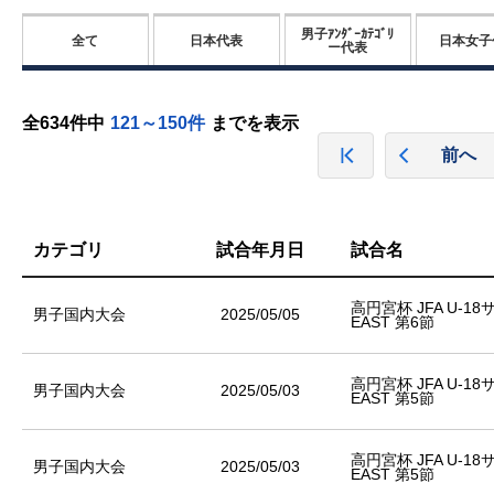
男子ｱﾝﾀﾞｰｶﾃｺﾞﾘ
全て
日本代表
日本女子
ー代表
全634件中
121～150件
までを表示
前へ
カテゴリ
試合年月日
試合名
高円宮杯 JFA U-1
男子国内大会
2025/05/05
EAST 第6節
高円宮杯 JFA U-1
男子国内大会
2025/05/03
EAST 第5節
高円宮杯 JFA U-1
男子国内大会
2025/05/03
EAST 第5節