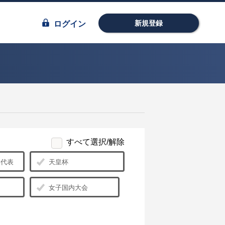
新規登録
ログイン
すべて選択/解除
日本代表
天皇杯
女子国内大会