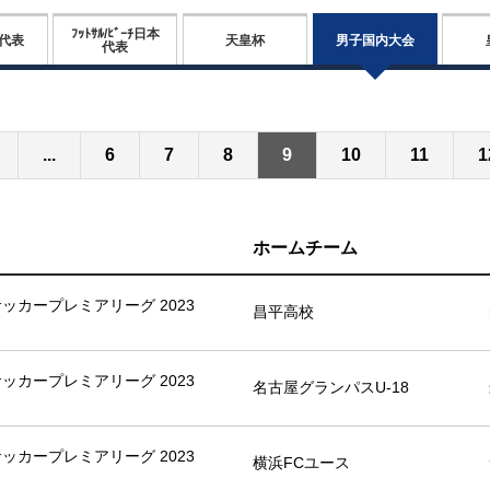
ﾌｯﾄｻﾙ/ﾋﾞｰﾁ日本
男子国内大会
代表
天皇杯
代表
...
6
7
8
9
10
11
1
ホームチーム
8サッカープレミアリーグ 2023
昌平高校
8サッカープレミアリーグ 2023
名古屋グランパスU-18
8サッカープレミアリーグ 2023
横浜FCユース