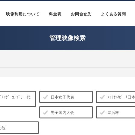
映像利用について
料金表
お問合せ先
よくある質問
管理映像検索
ｱﾝﾀﾞｰｶﾃｺﾞﾘー代
日本女子代表
ﾌｯﾄｻﾙ/ﾋﾞｰﾁ
男子国内大会
皇后杯
の他