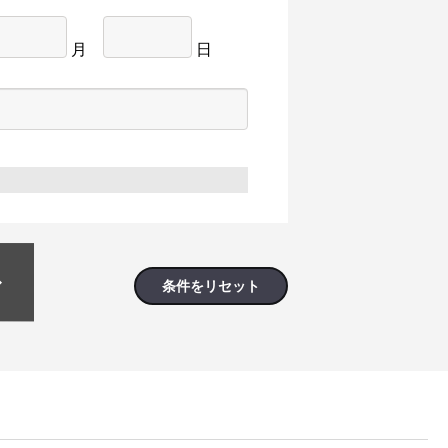
月
日
条件をリセット