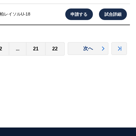
申請する
試合詳細
柏レイソルU-18
次へ
2
...
21
22