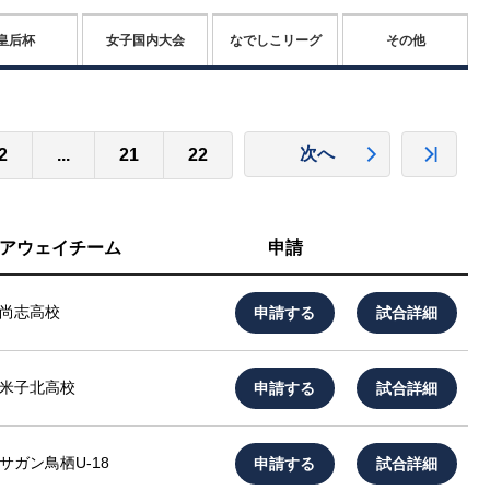
皇后杯
女子国内大会
なでしこリーグ
その他
次へ
2
...
21
22
アウェイチーム
申請
申請する
試合詳細
尚志高校
申請する
試合詳細
米子北高校
申請する
試合詳細
サガン鳥栖U-18