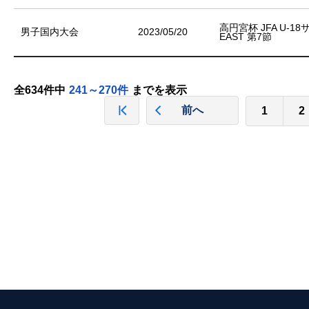
高円宮杯 JFA U-1
男子国内大会
2023/05/20
EAST 第7節
全634件中
241～270件
までを表示
前へ
1
2