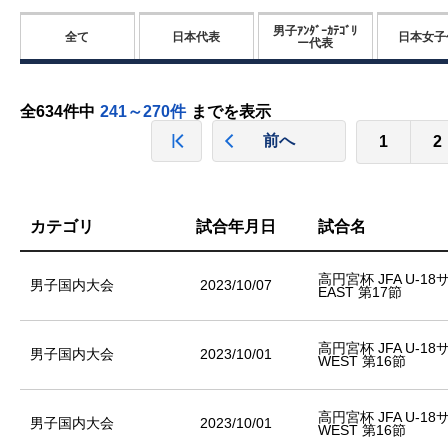
男子ｱﾝﾀﾞｰｶﾃｺﾞﾘ
全て
日本代表
日本女子
ー代表
全634件中
241～270件
までを表示
前へ
1
2
カテゴリ
試合年月日
試合名
高円宮杯 JFA U-1
男子国内大会
2023/10/07
EAST 第17節
高円宮杯 JFA U-1
男子国内大会
2023/10/01
WEST 第16節
高円宮杯 JFA U-1
男子国内大会
2023/10/01
WEST 第16節