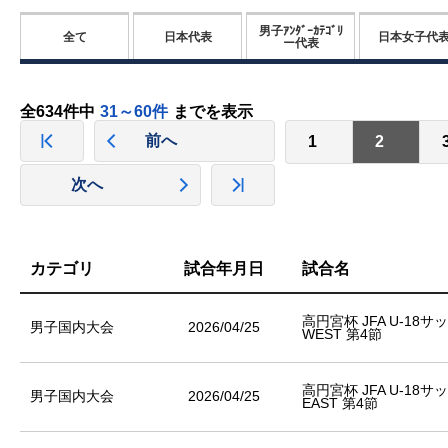
男子ｱﾝﾀﾞｰｶﾃｺﾞﾘ
全て
日本代表
日本女子代
ー代表
全634件中
31～60件
までを表示
前へ
1
2
次へ
カテゴリ
試合年月日
試合名
高円宮杯 JFA U-18
男子国内大会
2026/04/25
WEST 第4節
高円宮杯 JFA U-18
男子国内大会
2026/04/25
EAST 第4節