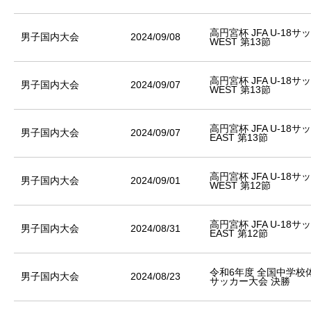
高円宮杯 JFA U-18
男子国内大会
2024/09/08
WEST 第13節
高円宮杯 JFA U-18
男子国内大会
2024/09/07
WEST 第13節
高円宮杯 JFA U-18
男子国内大会
2024/09/07
EAST 第13節
高円宮杯 JFA U-18
男子国内大会
2024/09/01
WEST 第12節
高円宮杯 JFA U-18
男子国内大会
2024/08/31
EAST 第12節
令和6年度 全国中学校
男子国内大会
2024/08/23
サッカー大会 決勝