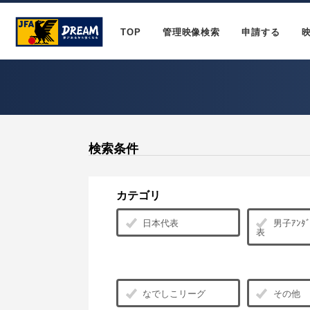
TOP
管理映像検索
申請する
検索条件
カテゴリ
日本代表
男子ｱﾝﾀﾞ
表
なでしこリーグ
その他