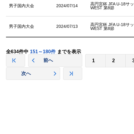
高円宮杯 JFA U-18
男子国内大会
2024/07/14
WEST 第8節
高円宮杯 JFA U-18
男子国内大会
2024/07/13
WEST 第8節
全634件中
151～180件
までを表示
前へ
1
2
次へ