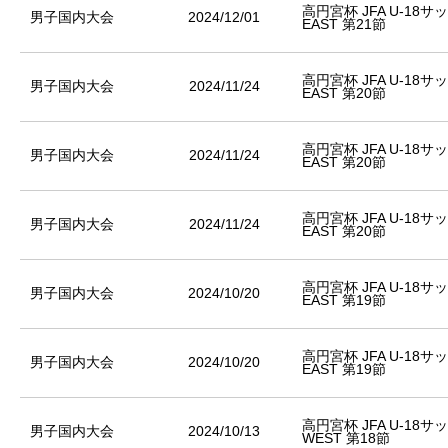
高円宮杯 JFA U-18
男子国内大会
2024/12/01
EAST 第21節
高円宮杯 JFA U-18
男子国内大会
2024/11/24
EAST 第20節
高円宮杯 JFA U-18
男子国内大会
2024/11/24
EAST 第20節
高円宮杯 JFA U-18
男子国内大会
2024/11/24
EAST 第20節
高円宮杯 JFA U-18
男子国内大会
2024/10/20
EAST 第19節
高円宮杯 JFA U-18
男子国内大会
2024/10/20
EAST 第19節
高円宮杯 JFA U-18
男子国内大会
2024/10/13
WEST 第18節