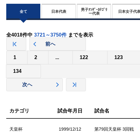
男子ｱﾝﾀﾞｰｶﾃｺﾞﾘ
全て
日本代表
日本女子代
ー代表
全4018件中
3721～3750件
までを表示
前へ
1
2
...
122
123
134
次へ
カテゴリ
試合年月日
試合名
天皇杯
1999/12/12
第79回天皇杯 3回戦