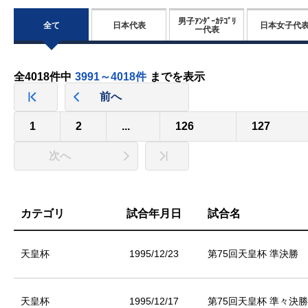
男子ｱﾝﾀﾞｰｶﾃｺﾞﾘ
全て
日本代表
日本女子代
ー代表
全4018件中
3991～4018件
までを表示
前へ
1
2
...
126
127
次へ
カテゴリ
試合年月日
試合名
天皇杯
1995/12/23
第75回天皇杯 準決勝
天皇杯
1995/12/17
第75回天皇杯 準々決勝