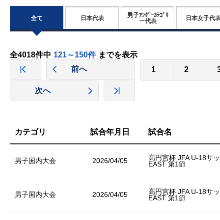
男子ｱﾝﾀﾞｰｶﾃｺﾞﾘ
全て
日本代表
日本女子代
ー代表
全4018件中
121～150件
までを表示
前へ
1
2
次へ
カテゴリ
試合年月日
試合名
高円宮杯 JFA U-18
男子国内大会
2026/04/05
EAST 第1節
高円宮杯 JFA U-18
男子国内大会
2026/04/05
EAST 第1節