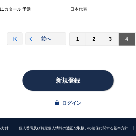
11カタール 予選
日本代表
前へ
1
2
3
4
新規登録
ログイン
る方針
個人番号及び特定個人情報の適正な取扱いの確保に関する基本方針