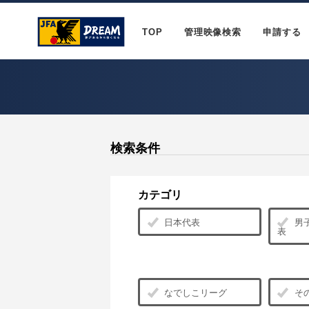
TOP
管理映像検索
申請する
検索条件
カテゴリ
日本代表
男子
表
なでしこリーグ
そ