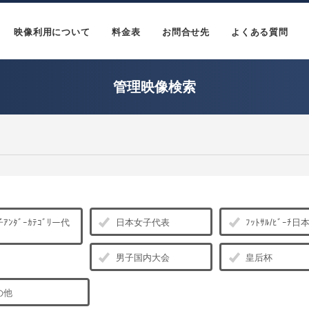
映像利用について
料金表
お問合せ先
よくある質問
管理映像検索
ｱﾝﾀﾞｰｶﾃｺﾞﾘー代
日本女子代表
ﾌｯﾄｻﾙ/ﾋﾞｰﾁ
男子国内大会
皇后杯
の他