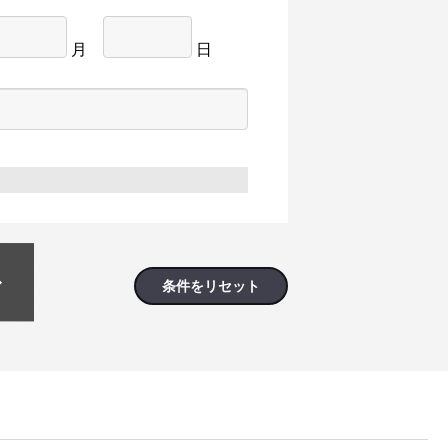
月
日
条件をリセット