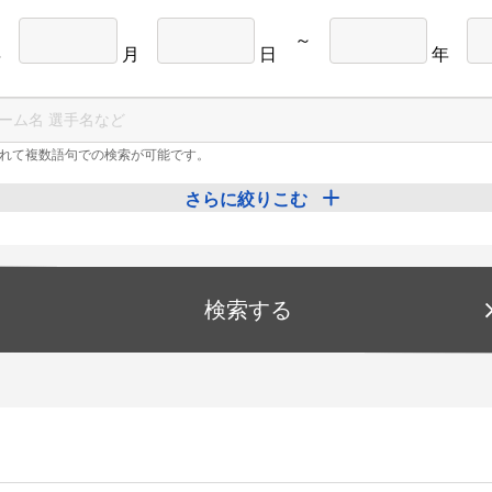
～
年
月
日
年
れて複数語句での検索が可能です。
さらに絞りこむ
検索する