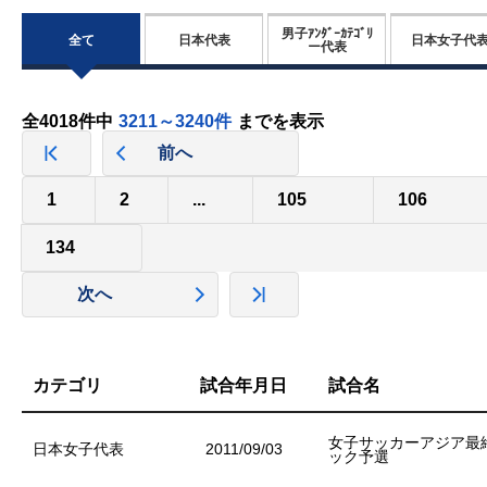
男子ｱﾝﾀﾞｰｶﾃｺﾞﾘ
全て
日本代表
日本女子代
ー代表
全4018件中
3211～3240件
までを表示
前へ
1
2
...
105
106
134
次へ
カテゴリ
試合年月日
試合名
女子サッカーアジア最
日本女子代表
2011/09/03
ック予選