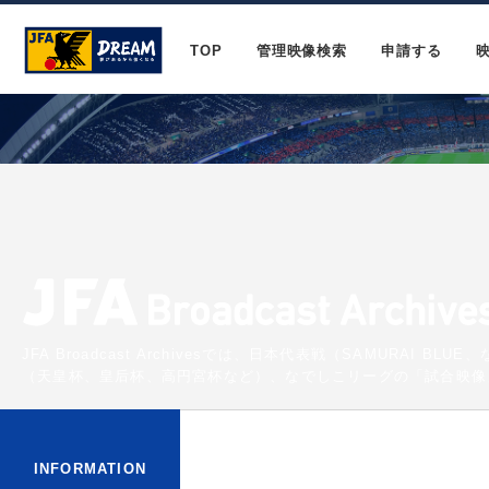
TOP
管理映像検索
申請する
JFA Broadcast Archivesでは、日本代表戦（SAMURAI 
（天皇杯、皇后杯、高円宮杯など）、なでしこリーグの「試合映像
INFORMATION