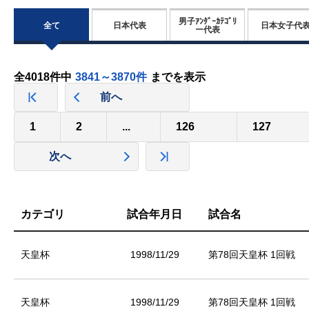
男子ｱﾝﾀﾞｰｶﾃｺﾞﾘ
全て
日本代表
日本女子代
ー代表
全4018件中
3841～3870件
までを表示
前へ
1
2
...
126
127
次へ
カテゴリ
試合年月日
試合名
天皇杯
1998/11/29
第78回天皇杯 1回戦
天皇杯
1998/11/29
第78回天皇杯 1回戦